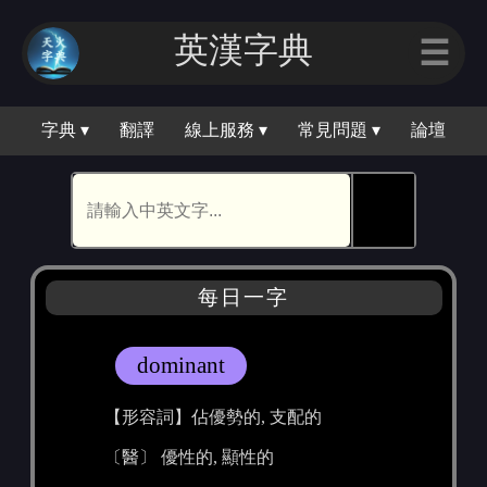
英漢字典
☰
字典 ▾
翻譯
線上服務 ▾
常見問題 ▾
論壇
🕵
每日一字
dominant
【形容詞】佔優勢的, 支配的
〔醫〕 優性的, 顯性的