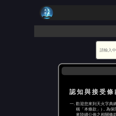
認知與接受條
歡迎您來到天火字典網站（
稱「本條款」)，為
來陸續公佈之相關條