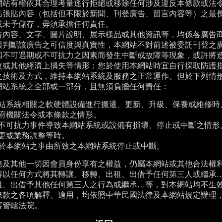
網站有權依其合理考量逕行拒絕或移除任何涉及違反本條款或法
站張貼內容（包括但不限於新聞、刊登廣告、留言內容等）之最
或未予儲存，毋須承擔任何責任。
告內容、文字、圖片說明、展示樣品或其他資訊等，均係各廣告
與判斷該廣告之可信度與真實性，本網站不對前述被委託刊登之
因不可遇期或不可抗力之因素而發生中斷或故障等現象，或許將
改或其他經濟上損失等情形；您於使用本網站時宜自行採取防護
之技術及方式，維持本網站系統及服務之正常運作。但於下列情
網站系統之全部或一部分，且無須負擔任何責任：
站系統相關之軟硬體設備進行搬遷、更新、升級、保養或維修時
府機關法令或本條款之情形。
不可抗力事件導致本網站系統或設備有損壞、停止或中斷之情形
更或業務調整等時。
於本網站之事由所致之本網站系統停止或中斷。
務及其他一切因會員身份享有之權益，仍屬本網站或其他合法權
得以任何方式將其轉讓、移轉、出租、出借予任何第三人或繼承
租、出借予其他任何第三人之行為或繼承…等，對本網站均不生
條款之各項解釋、適用，均依照中華民國法律及本網站規定辦理
審管轄法院。