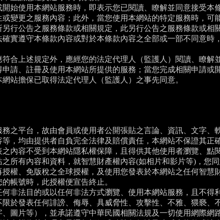
或開始使用本網站服務時，即表示您已閱讀、瞭解並同意接受本
生或變更之服務內容；此外，當您使用本網站的特定服務時，可
所另行公告之服務條款或相關規定，此另行公告之服務條款或相
法確實遵守本條款內容或對於本條款內容之全部或一部不同意時
應符合上述規定外，應經您的法定代理人（監護人）閱讀、瞭解
得申請、註冊及使用本網站所提供的服務；當您完成相關申請或
本網站擔保已取得法定代理人（監護人）之事先同意。
服務之平台，故由會員或使用者公開張貼之言論、資訊、文字、
容等，均由提供者自負完全法律及賠償責任，本網站不保證其正
表之內容不受到本網站隱私權保障，且得供其他使用者瀏覽、點
站之所有內容和資料，就智慧財產權內容(如相片和影片等)，您
再授權、免版稅之全球授權，及使用您發表於本網站之任何智慧
您的帳號時，此授權便宣告終止。
任何非法目的或以任何非法方式瀏覽、使用本網站服務，且不得
不限於發表任何誹謗、侮辱、具威脅性、攻擊性、不雅、猥褻、
字、圖片等），並承諾遵守中華民國相關法規及一切使用網際網