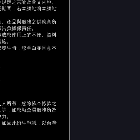
令規定之言論及圖文內容。
長期間；若本網站將本網站
商、產品與服務之供應商所
廣告負擔保責任。
造成您使用上的不便、資料
措施。
形發生時，您明白並同意本
。
。
利人所有，您除依本條款之
…等，如您就會員服務所為
效力。
，如因此衍生爭議，以台灣