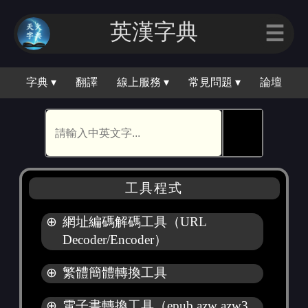
英漢字典
☰
字典 ▾
翻譯
線上服務 ▾
常見問題 ▾
論壇
🕵
工具程式
⊕
網址編碼解碼工具（URL
Decoder/Encoder）
⊕
繁體簡體轉換工具
⊕
電子書轉換工具（epub azw azw3