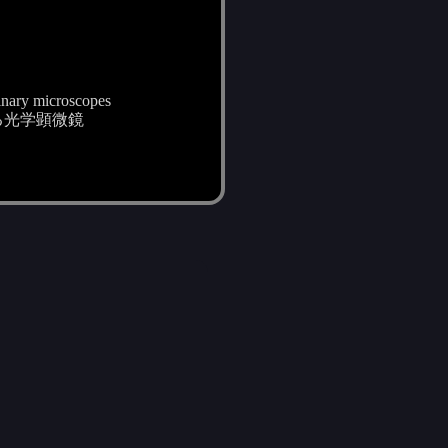
rdinary microscopes
る光学顕微鏡