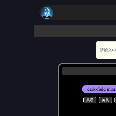
dark-field mic
英漢
英英