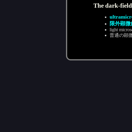
The dark-field
ultramicr
限外顕微
light micros
普通の顕