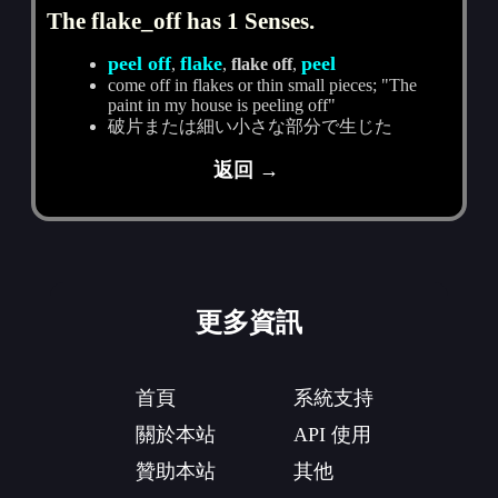
The flake_off has 1 Senses.
peel off
flake
peel
,
,
flake off
,
come off in flakes or thin small pieces; "The
paint in my house is peeling off"
破片または細い小さな部分で生じた
返回 →
更多資訊
首頁
系統支持
關於本站
API 使用
贊助本站
其他