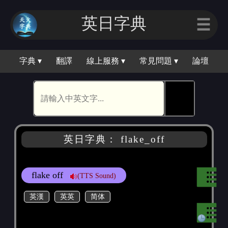
英日字典
☰
字典 ▾
翻譯
線上服務 ▾
常見問題 ▾
論壇
🕵
英日字典： flake_off
flake off
(TTS Sound)
英漢
英英
简体