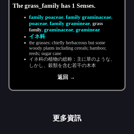
The grass_family has 1 Senses.
family poaceae
family graminaceae
,
,
poaceae
family gramineae
,
,
grass
graminaceae
gramineae
family
,
,
イネ科
the grasses: chiefly herbaceous but some
woody plants including cereals; bamboo;
reeds; sugar cane
イネ科の植物の総称：主に草のような、
しかし、穀類を含む若干の木本
返回 →
更多資訊