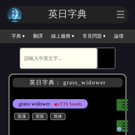
英日字典
☰
字典 ▾
翻譯
線上服務 ▾
常見問題 ▾
論壇
🕵
英日字典： grass_widower
grass widower
(TTS Sound)
英漢
英英
简体