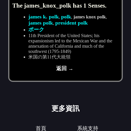
The james_knox_polk has 1 Senses.
james k. polk
polk
,
,
james knox polk
,
james polk
president polk
,
ポーク
11th President of the United States; his
expansionism led to the Mexican War and the
annexation of California and much of the
southwest (1795-1849)
米国の第11代大統領
返回 →
更多資訊
首頁
系統支持