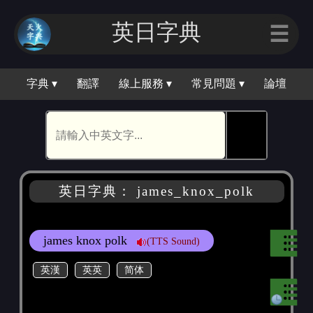
英日字典
☰
字典 ▾
翻譯
線上服務 ▾
常見問題 ▾
論壇
🕵
英日字典： james_knox_polk
james knox polk
(TTS Sound)
英漢
英英
简体