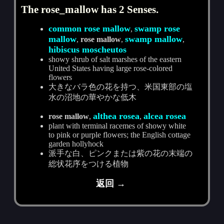
The rose_mallow has 2 Senses.
common rose mallow
swamp rose
,
mallow
swamp mallow
,
rose mallow
,
,
hibiscus moscheutos
showy shrub of salt marshes of the eastern
United States having large rose-colored
flowers
大きなバラ色の花を持つ、米国東部の塩
水の沼地の華やかな低木
althea rosea
alcea rosea
rose mallow
,
,
plant with terminal racemes of showy white
to pink or purple flowers; the English cottage
garden hollyhock
派手な白、ピンクまたは紫の花の末端の
総状花序をつける植物
返回 →