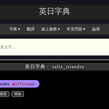
英日字典
字典 ▾
翻譯
線上服務 ▾
常見問題 ▾
論壇
英日字典： salix_triandra
iandra
(TTS Sound)
英英
简体