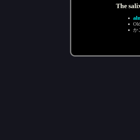
The sali
al
Old
か