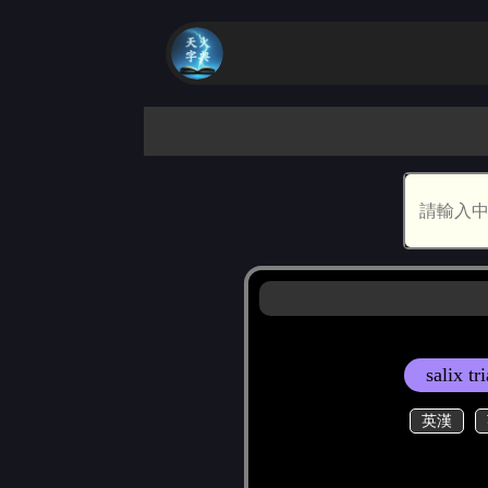
salix tr
英漢