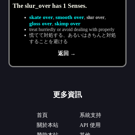
The slur_over has 1 Senses.
skate over
smooth over
,
,
slur over
,
gloss over
skimp over
,
treat hurriedly or avoid dealing with properly
慌てて対処する、あるいはきちんと対処
することを避ける
返回 →
更多資訊
首頁
系統支持
關於本站
API 使用
贊助本站
其他