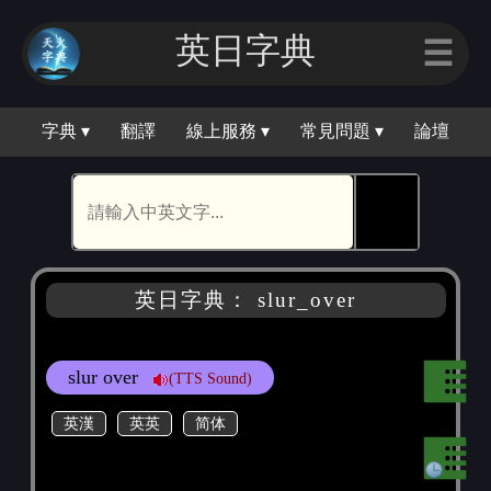
英日字典
☰
字典 ▾
翻譯
線上服務 ▾
常見問題 ▾
論壇
🕵
英日字典： slur_over
slur over
(TTS Sound)
英漢
英英
简体