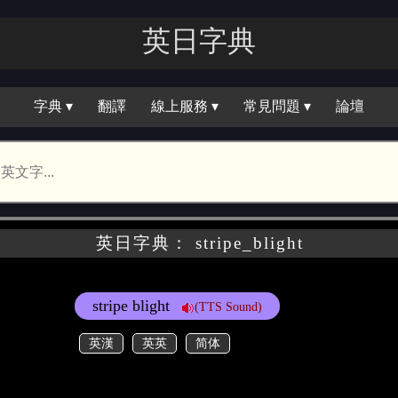
英日字典
字典 ▾
翻譯
線上服務 ▾
常見問題 ▾
論壇
英日字典： stripe_blight
stripe blight
(TTS Sound)
英漢
英英
简体