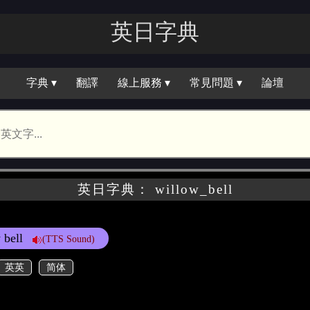
英日字典
字典 ▾
翻譯
線上服務 ▾
常見問題 ▾
論壇
英日字典： willow_bell
 bell
(TTS Sound)
英英
简体