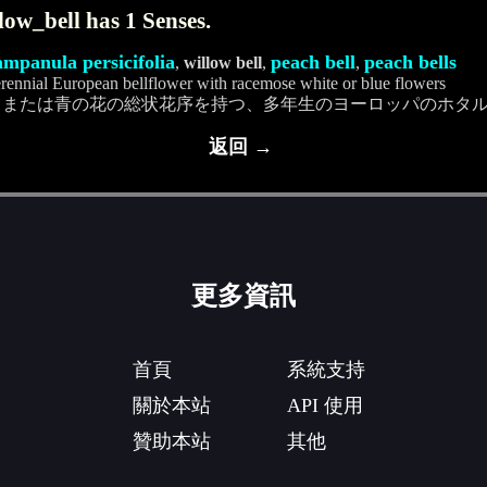
low_bell has 1 Senses.
ampanula persicifolia
peach bell
peach bells
,
willow bell
,
,
rennial European bellflower with racemose white or blue flowers
白または青の花の総状花序を持つ、多年生のヨーロッパのホタ
返回 →
更多資訊
首頁
系統支持
關於本站
API 使用
贊助本站
其他