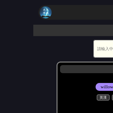
willow
英漢