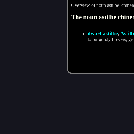
Overview of noun astilbe_chinen
The noun astilbe chinen
dwarf astilbe
Astil
,
to burgundy flowers; gr