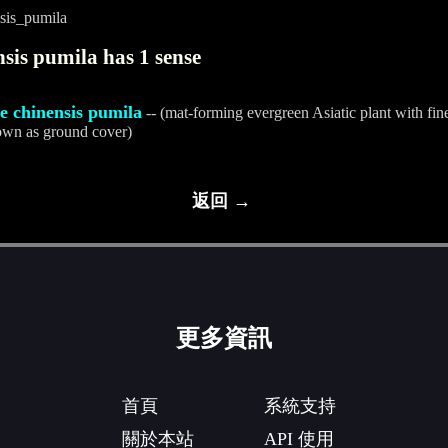
sis_pumila
sis pumila has 1 sense
be chinensis pumila
-- (mat-forming evergreen Asiatic plant with fin
own as ground cover)
返回 →
更多資訊
首頁
系統支持
關於本站
API 使用