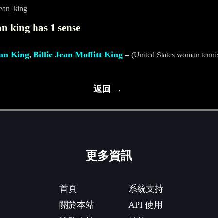
jean_king
an king has 1 sense
ean King
Billie Jean Moffitt King
,
-- (United States woman tennis
返回 →
更多資訊
首頁
系統支持
關於本站
API 使用