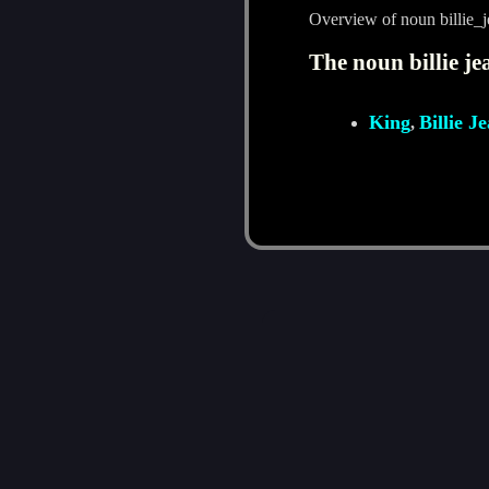
Overview of noun billie_
The noun billie je
King
Billie J
,