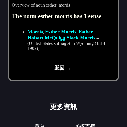
Overview of noun esther_morris
The noun esther morris has 1 sense
Morris
Esther Morris
Esther
,
,
Hobart McQuigg Slack Morris
--
(United States suffragist in Wyoming (1814-
1902))
返回 →
更多資訊
首頁
系統支持