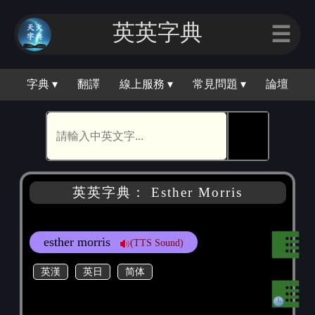
英英字典
☰
字典 ▾
翻譯
線上服務 ▾
常見問題 ▾
論壇
🕵
英英字典： Esther Morris
esther morris
(TTS Sound)
英漢
英日
简体