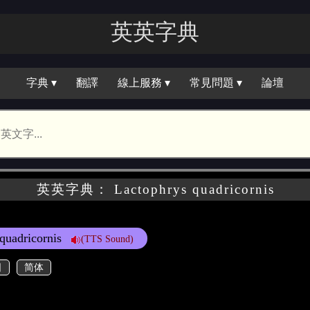
英英字典
字典 ▾
翻譯
線上服務 ▾
常見問題 ▾
論壇
英英字典： Lactophrys quadricornis
 quadricornis
(TTS Sound)
日
简体