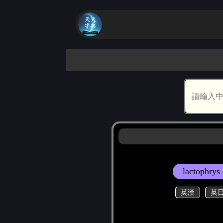
lactophrys
英漢
英