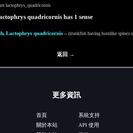
un lactophrys_quadricornis
actophrys quadricornis has 1 sense
sh
Lactophrys quadricornis
,
-- (trunkfish having hornlike spines 
返回 →
更多資訊
首頁
系統支持
關於本站
API 使用