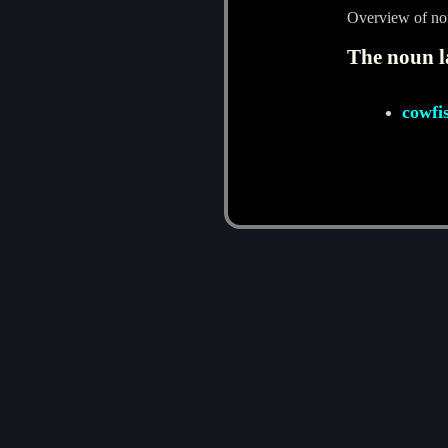
Overview of no
The noun l
cowfi