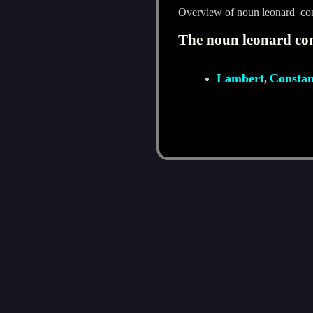
Overview of noun leonard_con
The noun leonard con
Lambert
Consta
,