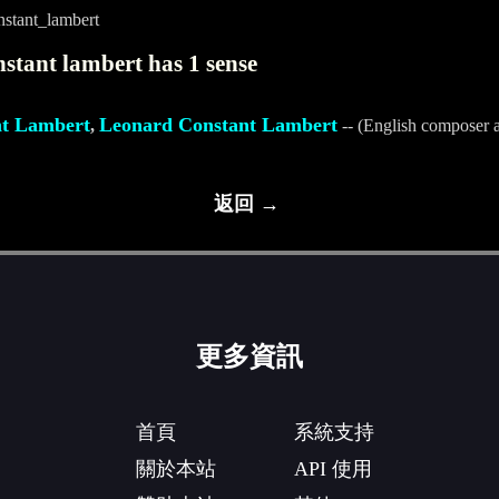
stant_lambert
stant lambert has 1 sense
nt Lambert
Leonard Constant Lambert
,
-- (English composer 
返回 →
更多資訊
首頁
系統支持
關於本站
API 使用