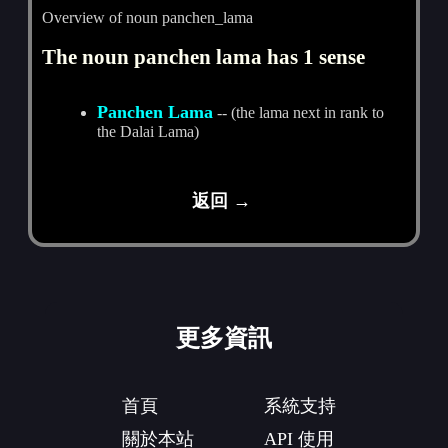
Overview of noun panchen_lama
The noun panchen lama has 1 sense
Panchen Lama
-- (the lama next in rank to
the Dalai Lama)
返回 →
更多資訊
首頁
系統支持
關於本站
API 使用