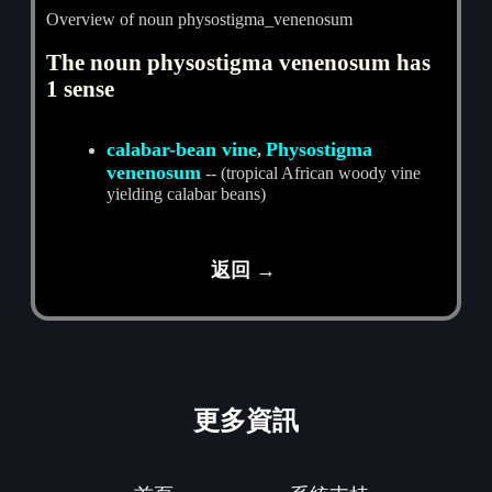
Overview of noun physostigma_venenosum
The noun physostigma venenosum has
1 sense
calabar-bean vine
Physostigma
,
venenosum
-- (tropical African woody vine
yielding calabar beans)
返回 →
更多資訊