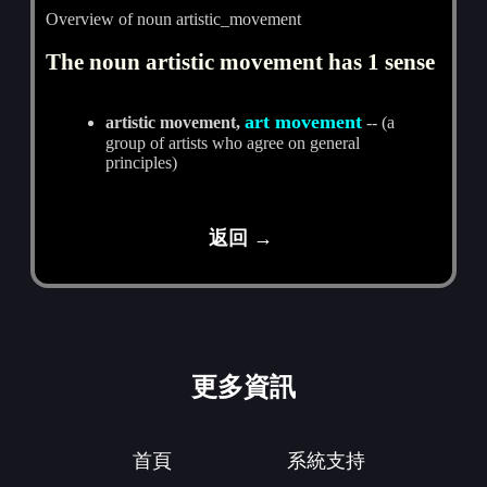
Overview of noun artistic_movement
The noun artistic movement has 1 sense
art movement
artistic movement,
-- (a
group of artists who agree on general
principles)
返回 →
更多資訊
首頁
系統支持