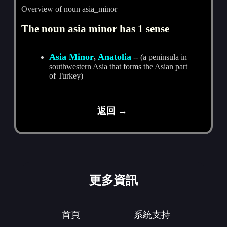
Overview of noun asia_minor
The noun asia minor has 1 sense
Asia Minor
Anatolia
,
-- (a peninsula in
southwestern Asia that forms the Asian part
of Turkey)
返回 →
更多資訊
首頁
系統支持