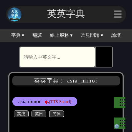
英英字典
☰
字典 ▾
翻譯
線上服務 ▾
常見問題 ▾
論壇
🕵
英英字典： asia_minor
asia minor
(TTS Sound)
英漢
英日
简体