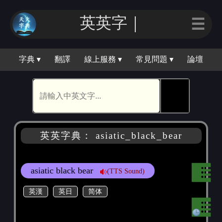
英英字｜
☰
字典 ▾
翻譯
線上服務 ▾
常見問題 ▾
論壇
🕵
英英字典： asiatic_black_bear
asiatic black bear
(TTS Sound)
英漢
英日
简体