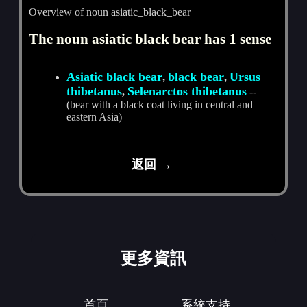
Overview of noun asiatic_black_bear
The noun asiatic black bear has 1 sense
Asiatic black bear
black bear
Ursus
,
,
thibetanus
Selenarctos thibetanus
,
--
(bear with a black coat living in central and
eastern Asia)
返回 →
更多資訊
首頁
系統支持