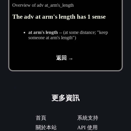
Overview of adv at_arm's_length
The adv at arm's length has 1 sense
at arm's length
-- (at some distance; "keep
someone at arm's length")
返回 →
更多資訊
首頁
系統支持
關於本站
API 使用