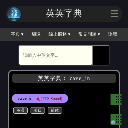
英英字典
☰
字典 ▾
翻譯
線上服務 ▾
常見問題 ▾
論壇
🕵
英英字典： cave_in
cave in
(TTS Sound)
英漢
英日
简体