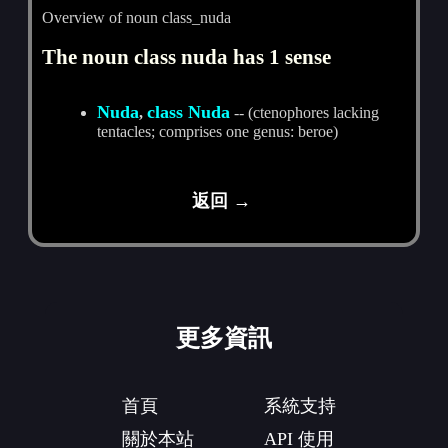
Overview of noun class_nuda
The noun class nuda has 1 sense
Nuda
class Nuda
,
-- (ctenophores lacking
tentacles; comprises one genus: beroe)
返回 →
更多資訊
首頁
系統支持
關於本站
API 使用