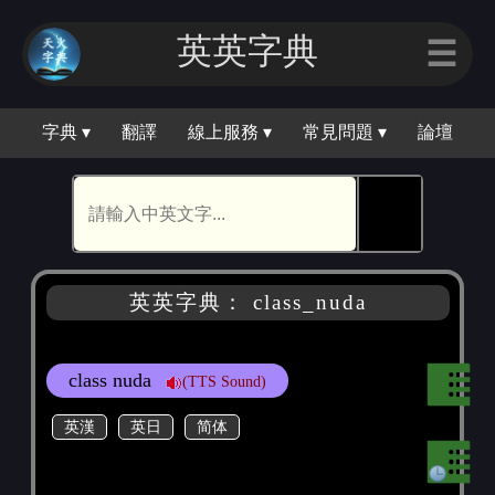
英英字典
☰
字典 ▾
翻譯
線上服務 ▾
常見問題 ▾
論壇
🕵
英英字典： class_nuda
class nuda
(TTS Sound)
英漢
英日
简体