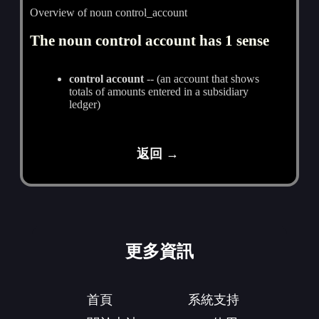
Overview of noun control_account
The noun control account has 1 sense
control account
-- (an account that shows
totals of amounts entered in a subsidiary
ledger)
返回 →
更多資訊
首頁
系統支持