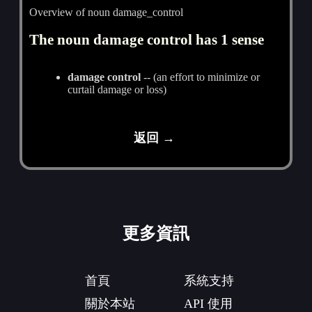
Overview of noun damage_control
The noun damage control has 1 sense
damage control
-- (an effort to minimize or
curtail damage or loss)
返回 →
更多資訊
首頁
系統支持
關於本站
API 使用