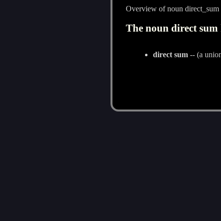
Overview of noun direct_sum
The noun direct sum 
direct sum
-- (a unio