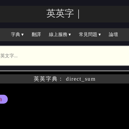
英英｜
字典 ▾
翻譯
線上服務 ▾
常見問題 ▾
論壇
英英字典： direct_sum
d)