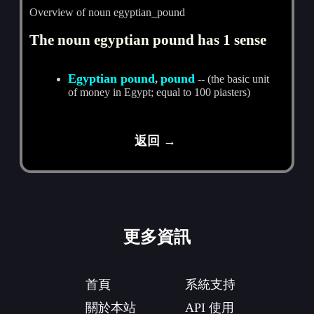
Overview of noun egyptian_pound
The noun egyptian pound has 1 sense
Egyptian pound
pound
,
-- (the basic unit
of money in Egypt; equal to 100 piasters)
返回 →
更多資訊
首頁
系統支持
關於本站
API 使用