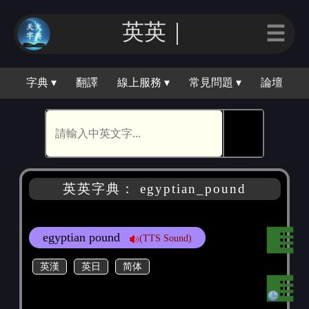
英英｜
☰
字典 ▾
翻譯
線上服務 ▾
常見問題 ▾
論壇
🕵
英英字典： egyptian_pound
egyptian pound
(TTS Sound)
英漢
英日
简体