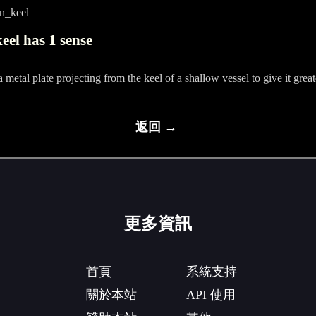
n_keel
eel has 1 sense
a metal plate projecting from the keel of a shallow vessel to give it greater
返回 →
更多資訊
首頁
系統支持
關於本站
API 使用