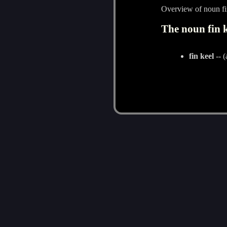
Overview of noun fi
The noun fin k
fin keel
-- (