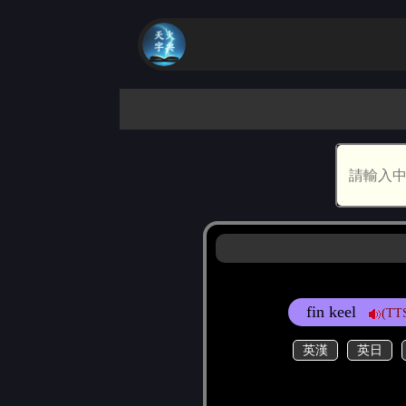
fin keel
(TT
英漢
英日