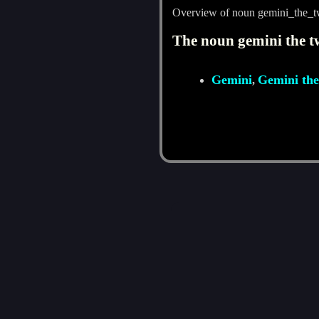
Overview of noun gemini_the_t
The noun gemini the tw
Gemini
Gemini the
,