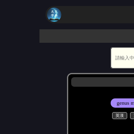
genus 
英漢