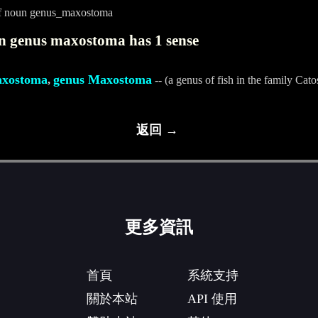
f noun genus_maxostoma
n genus maxostoma has 1 sense
xostoma
genus Maxostoma
,
-- (a genus of fish in the family Cat
返回 →
更多資訊
首頁
系統支持
關於本站
API 使用