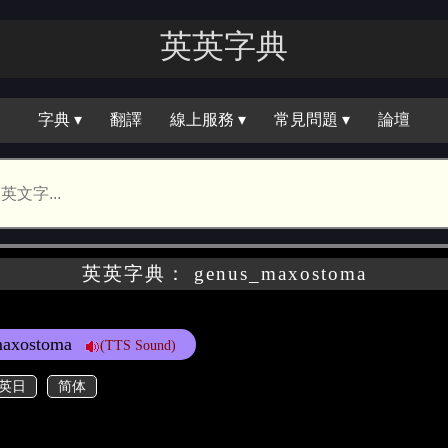
英英字典
字典 ▾
翻譯
線上服務 ▾
常見問題 ▾
論壇
英英字典： genus_maxostoma
maxostoma
(TTS Sound)
英日
简体