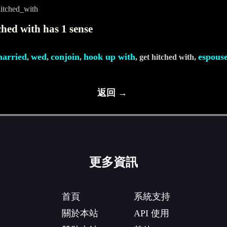
itched_with
ched with has 1 sense
married
wed
conjoin
hook up with
espous
,
,
,
, get hitched with,
返回 →
更多資訊
首頁
系統支持
關於本站
API 使用