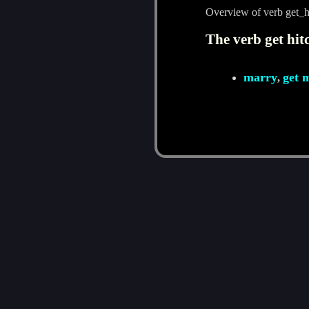
Overview of verb get_h
The verb get hit
marry
get 
,