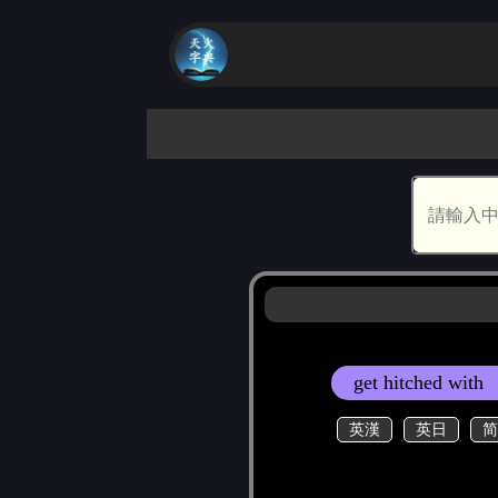
get hitched with
英漢
英日
简