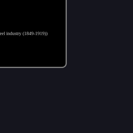
teel industry (1849-1919))