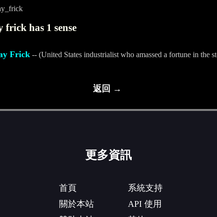
y_frick
 frick has 1 sense
ay Frick
-- (United States industrialist who amassed a fortune in the s
返回 →
更多資訊
首頁
系統支持
關於本站
API 使用