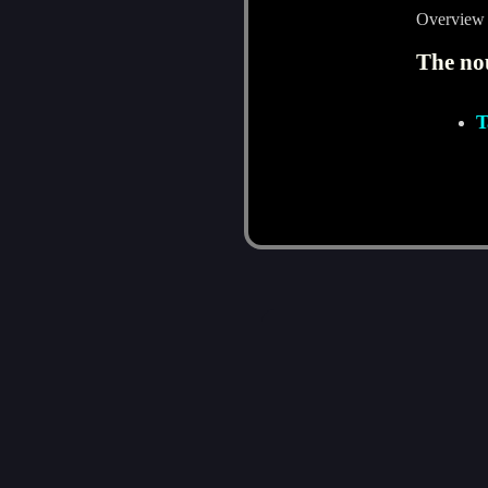
Overview o
The nou
T