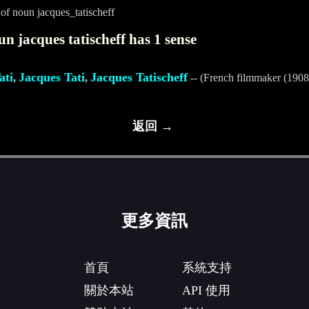
f noun jacques_tatischeff
n jacques tatischeff has 1 sense
ati
Jacques Tati
Jacques Tatischeff
,
,
-- (French filmmaker (1908
返回 →
更多資訊
首頁
系統支持
關於本站
API 使用