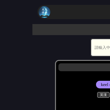
keel
英漢