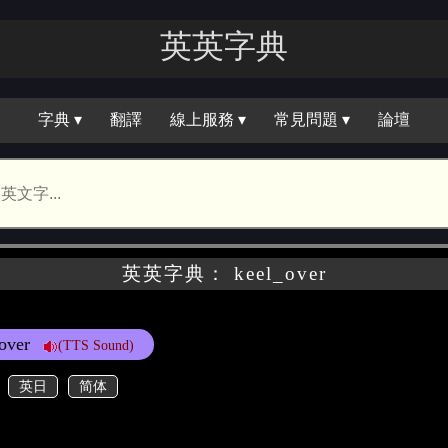
英英字典
字典 ▾
翻譯
線上服務 ▾
常見問題 ▾
論壇
英英字典： keel_over
 over
(TTS Sound)
英日
简体