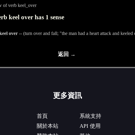
 of verb keel_over
rb keel over has 1 sense
keel over
-- (turn over and fall; "the man had a heart attack and keeled 
返回 →
更多資訊
首頁
系統支持
關於本站
API 使用