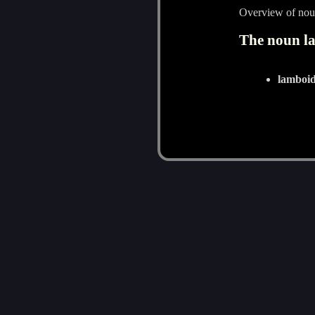
Overview of nou
The noun la
lamboid