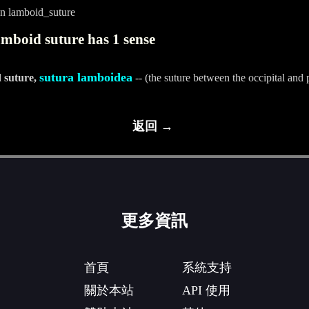
n lamboid_suture
mboid suture has 1 sense
sutura lamboidea
 suture,
-- (the suture between the occipital and 
返回 →
更多資訊
首頁
系統支持
關於本站
API 使用