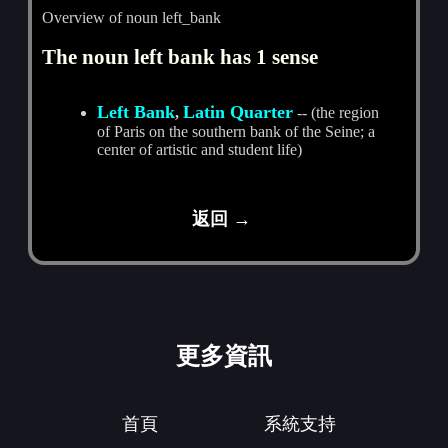
Overview of noun left_bank
The noun left bank has 1 sense
Left Bank
Latin Quarter
,
-- (the region
of Paris on the southern bank of the Seine; a
center of artistic and student life)
返回 →
更多資訊
首頁
系統支持