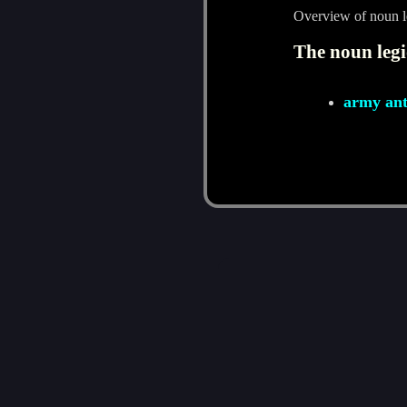
Overview of noun l
The noun legi
army an