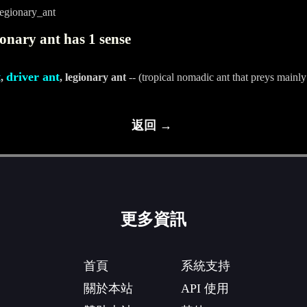
egionary_ant
onary ant has 1 sense
t
driver ant
,
, legionary ant
-- (tropical nomadic ant that preys mainly
返回 →
更多資訊
首頁
系統支持
關於本站
API 使用