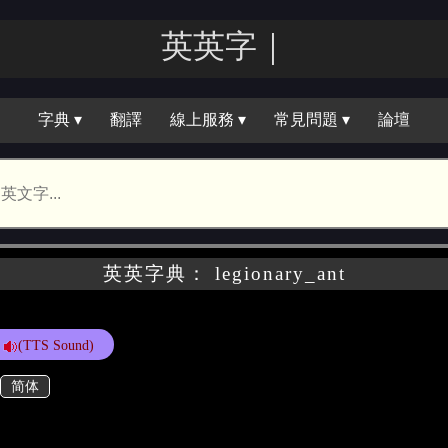
英英字｜
字典 ▾
翻譯
線上服務 ▾
常見問題 ▾
論壇
英英字典： legionary_ant
(TTS Sound)
简体