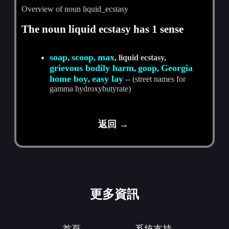
Overview of noun liquid_ecstasy
The noun liquid ecstasy has 1 sense
soap
scoop
max
,
,
, liquid ecstasy,
grievous bodily harm
goop
Georgia
,
,
home boy
easy lay
,
-- (street names for
gamma hydroxybutyrate)
返回 →
更多資訊
首頁
系統支持