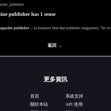
zine_publisher
ne publisher has 1 sense
agazine publisher
-- (a business firm that publishes magazines; "he w
返回 →
更多資訊
首頁
系統支持
關於本站
API 使用