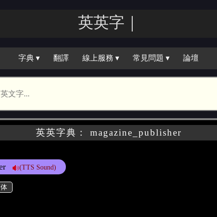
英英｜
字典 ▾
翻譯
線上服務 ▾
常見問題 ▾
論壇
英英字典： magazine_publisher
er
(TTS Sound)
简体