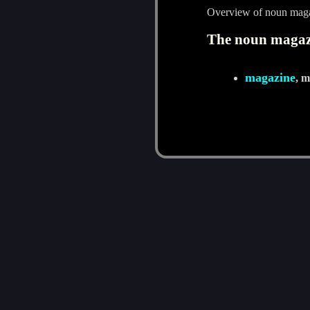
Overview of noun maga
The noun magazi
magazine
, m