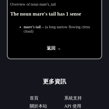
Overview of noun mare's_tail
The noun mare's tail has 1 sense
mare's tail
-- (a long narrow flowing cirrus
cloud)
返回 →
更多資訊
首頁
系統支持
關於本站
API 使用