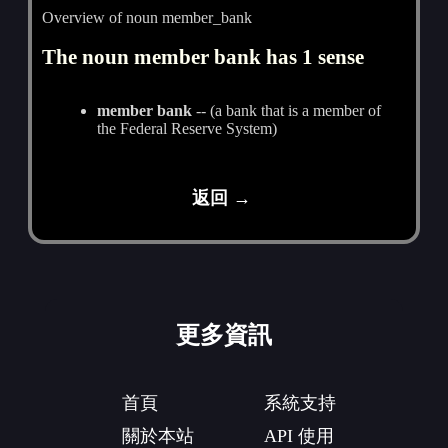
Overview of noun member_bank
The noun member bank has 1 sense
member bank
-- (a bank that is a member of
the Federal Reserve System)
返回 →
更多資訊
首頁
系統支持
關於本站
API 使用