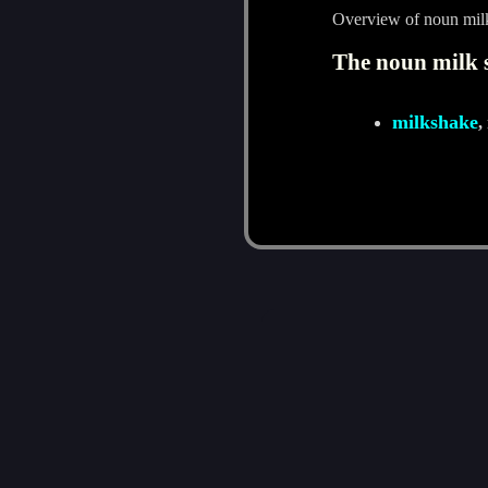
Overview of noun mil
The noun milk s
milkshake
,