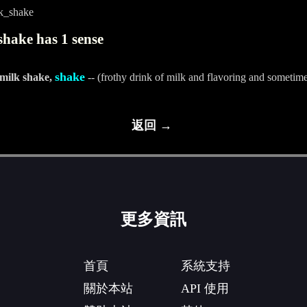
k_shake
hake has 1 sense
shake
 milk shake,
-- (frothy drink of milk and flavoring and sometimes
返回 →
更多資訊
首頁
系統支持
關於本站
API 使用