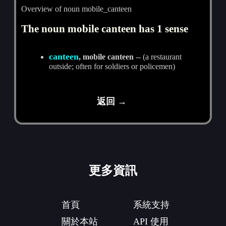
Overview of noun mobile_canteen
The noun mobile canteen has 1 sense
canteen
, mobile canteen
-- (a restaurant
outside; often for soldiers or policemen)
返回 →
更多資訊
首頁
系統支持
關於本站
API 使用