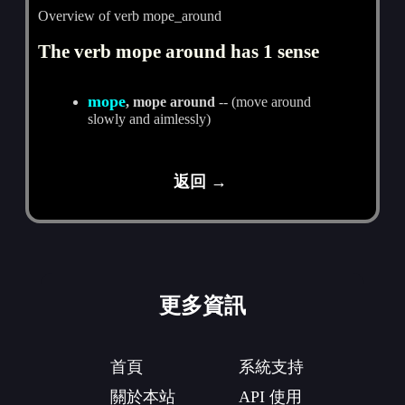
Overview of verb mope_around
The verb mope around has 1 sense
mope
, mope around
-- (move around
slowly and aimlessly)
返回 →
更多資訊
首頁
系統支持
關於本站
API 使用