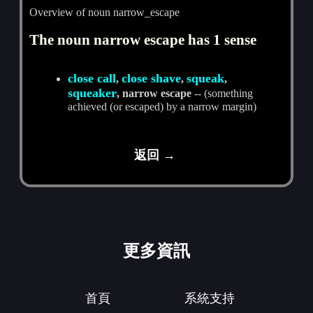
Overview of noun narrow_escape
The noun narrow escape has 1 sense
close call
close shave
squeak
,
,
,
squeaker
, narrow escape
-- (something
achieved (or escaped) by a narrow margin)
返回 →
更多資訊
首頁
系統支持