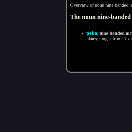
Overview of noun nine-banded_a
The noun nine-banded 
peba
, nine-banded ar
plates; ranges from Texa