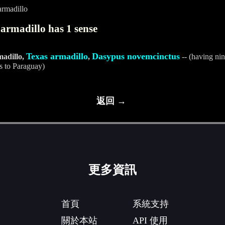
rmadillo
armadillo has 1 sense
Texas armadillo
Dasypus novemcinctus
madillo,
,
-- (having ni
s to Paraguay)
返回 →
更多資訊
首頁
系統支持
關於本站
API 使用