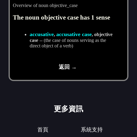
Overview of noun objective_case
The noun objective case has 1 sense
accusative
accusative case
,
, objective
case
-- (the case of nouns serving as the
direct object of a verb)
返回 →
更多資訊
首頁
系統支持